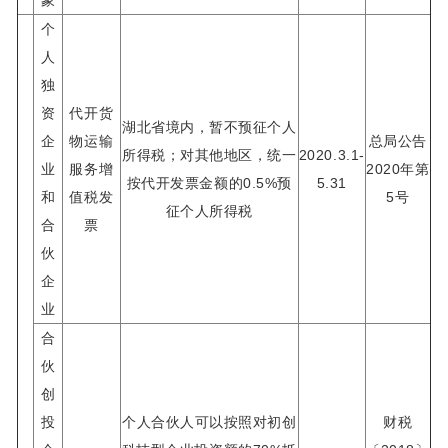
象
个
人
独
资
代开货
湖北省境内，暂不预征个人
企
物运输
总局公告
所得税；对其他地区，统一
2020.3.1-
业
服务增
2020年第
按代开发票金额的0.5%预
5.31
和
值税发
5号
征个人所得税
合
票
伙
企
业
合
伙
创
投
个人合伙人可以按照对初创
财税