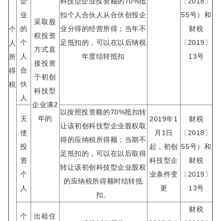
企
科技型企业投资额的70%抵
〔2018〕
业
扣个人合伙人从合伙创投企
55号）和
采取股
的
业分得的经营所得；当年不
财税
个
权投资
个
足抵扣的，可以在以后纳税
〔2019〕
人
方式直
人
年度结转抵扣
13号
所
接投资
合
得
于初创
伙
税
科技型
人
企业满2
以按照投资额的70%抵扣转
年的
天
2019年1
财税
让该初创科技型企业股权取
使
月1日
〔2018〕
得的应纳税所得额；当期不
投
起，初创
55号）和
足抵扣的，可以在以后取得
资
科技型企
财税
转让该初创科技型企业股权
个
业条件变
〔2019〕
的应纳税所得额时结转抵
人
更
13号
扣。
财税
个
出租住