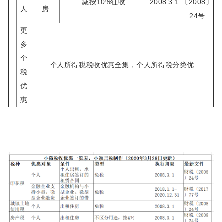
减按10%征收
2008.3.1
〔2008〕
人
房
24号
更
多
个
个人所得税税收优惠全集
，
个人所得税分类优
税
优
惠