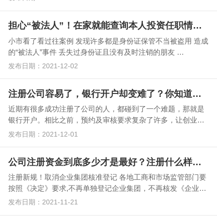
担心“被法人”！在家就能查询本人投资任职情况啦~
小市看了看过往案例 发现许多都是身份证保管不当被盗用 造成
的“被法人”事件 丢失过身份证且没有及时注销的朋友 …
发布日期：2021-12-02
注册公司容易了，银行开户却变难了？你知道原因不？
近期有很多成功注册了公司的人，都碰到了一个难题，那就是
银行开户。相比之前，预约及审核要求复杂了许多，让创业者
们苦不堪言。 企业办理银行开户手续变得非常严…
发布日期：2021-12-01
公司注册资金到底多少才是最好？注册什么样的公司最省钱？新公司没业务可以不记账、报税？
注册新规！取消企业集团核准登记 各地工商和市场监管部门要
按照《决定》要求,不再单独登记企业集团，不再核发《企业集
团登记证》，并认真做好以…
发布日期：2021-11-21