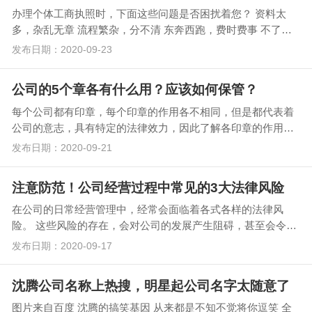
办理个体工商执照时，下面这些问题是否困扰着您？ 资料太
多，杂乱无章 流程繁杂，分不清 东奔西跑，费时费事 不了解
流程，延误创业 …
发布日期：2020-09-23
公司的5个章各有什么用？应该如何保管？
每个公司都有印章，每个印章的作用各不相同，但是都代表着
公司的意志，具有特定的法律效力，因此了解各印章的作用并
加强印章保护工作非常重要。下面，我们就主要来看一下…
发布日期：2020-09-21
注意防范！公司经营过程中常见的3大法律风险
在公司的日常经营管理中，经常会面临着各式各样的法律风
险。 这些风险的存在，会对公司的发展产生阻碍，甚至会令公
司的经营难以为继。 其…
发布日期：2020-09-17
沈腾公司名称上热搜，明星起公司名字太随意了
图片来自百度 沈腾的搞笑基因 从来都是不知不觉将你逗笑 全