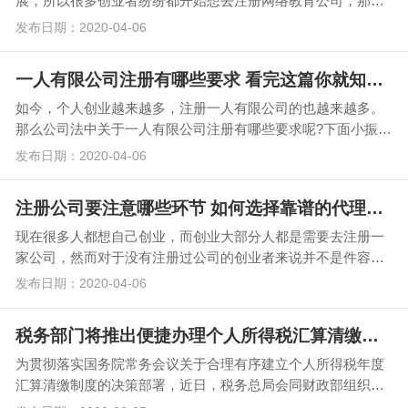
展，所以很多创业者纷纷都开始想去注册网络教育公司，那么
注册网络教育公司有哪些条件呢?网络教育公司注册后还…
发布日期：2020-04-06
一人有限公司注册有哪些要求 看完这篇你就知道了
如今，个人创业越来越多，注册一人有限公司的也越来越多。
那么公司法中关于一人有限公司注册有哪些要求呢?下面小振财
税就来给大家讲讲吧。 一、定义：一人有限责任公…
发布日期：2020-04-06
注册公司要注意哪些环节 如何选择靠谱的代理记账平台
现在很多人都想自己创业，而创业大部分人都是需要去注册一
家公司，然而对于没有注册过公司的创业者来说并不是件容易
的事情。今天我们就来看看小振财税给大家介绍的注册公…
发布日期：2020-04-06
税务部门将推出便捷办理个人所得税汇算清缴的措施
为贯彻落实国务院常务会议关于合理有序建立个人所得税年度
汇算清缴制度的决策部署，近日，税务总局会同财政部组织召
开了汇算清缴相关事项征求意见会，邀请纳税人、扣缴单…