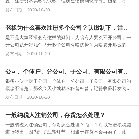
置，注册资本实缴改认缴，住所登记便利化等等。但是，有一
点基本各地都没有大改，那就是…
发布日期：2020-10-30
老板为什么喜欢注册多个公司？认缴制下，注册资金1个亿行么
是不是大家经常会有这样的疑问：为啥有人要么不开公司，一
开公司就开好几个？开多个公司有啥优势？为啥要开那么多公
司？下面小振财税就跟大家聊一聊关于注册公司那些事～…
发布日期：2020-10-29
公司、个体户、分公司、子公司、有限公司有啥区别？
很多小伙伴对于公司、个体户、分公司、子公司、有限公司的
概念不清楚，那么今天小编就来科普科普，记得收藏转发哟！
公司、个体户、分公司、子公…
发布日期：2020-10-28
一般纳税人注销公司，存货怎么处理？
一般纳税人注销公司，存货怎么处理？ 答：1.可以把进项税额
进行转出，因为到了注销环节，相当于存货不会再卖了，此时
需要企业自己承担进项税，因此原来抵扣的进…