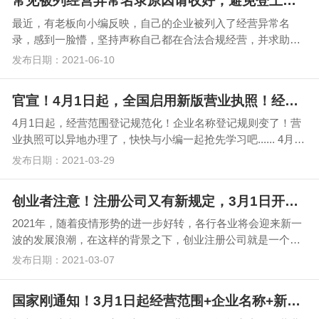
常见被列经营异常名录原因请收好，避免登上监管“黑名单”！
最近，有老板向小编反映，自己的企业被列入了经营异常名
录，感到一脸懵，坚持声称自己都在合法合规经营，并求助小
编要怎么申请移出异常名录，类似的案例还有很多，今天小…
发布日期：2021-06-10
官宣！4月1日起，全国启用新版营业执照！经营范围可不能随便填
4月1日起，经营范围登记规范化！企业名称登记规则变了！营
业执照可以异地办理了，快快与小编一起抢先学习吧...... 4月1
日起，规范企业…
发布日期：2021-03-29
创业者注意！注册公司又有新规定，3月1日开始实施
2021年，随着疫情形势的进一步好转，各行各业将会迎来新一
波的发展浪潮，在这样的背景之下，创业注册公司就是一个很
好的选择。 当然，注册一家公司需要处理事…
发布日期：2021-03-07
国家刚通知！3月1日起经营范围+企业名称+新公司记账报税新规