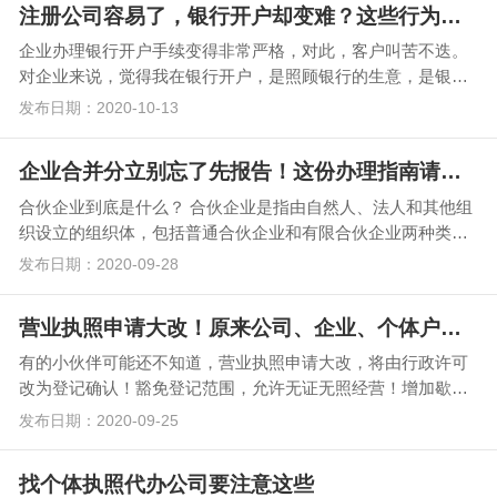
注册公司容易了，银行开户却变难？这些行为将被重点监控
企业办理银行开户手续变得非常严格，对此，客户叫苦不迭。
对企业来说，觉得我在银行开户，是照顾银行的生意，是银行
的客户，不是说客户是上帝吗？为啥开个账户又是预约，…
发布日期：2020-10-13
企业合并分立别忘了先报告！这份办理指南请收好
合伙企业到底是什么？ 合伙企业是指由自然人、法人和其他组
织设立的组织体，包括普通合伙企业和有限合伙企业两种类
型。普通合伙企业的所有合伙人对合伙企业的债务…
发布日期：2020-09-28
营业执照申请大改！原来公司、企业、个体户居然差这么多
有的小伙伴可能还不知道，营业执照申请大改，将由行政许可
改为登记确认！豁免登记范围，允许无证无照经营！增加歇业
登记及虚拟地址登记！ …
发布日期：2020-09-25
找个体执照代办公司要注意这些