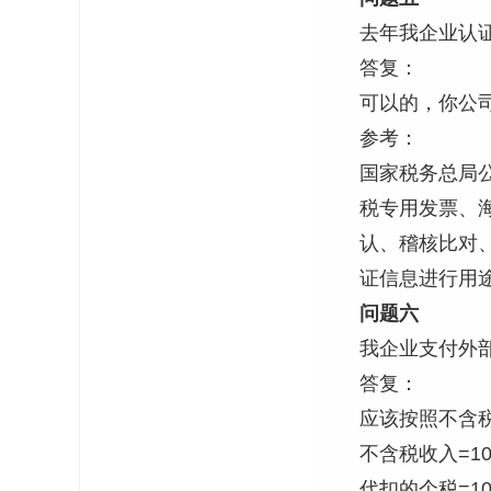
去年我企业认
答复：
可以的，你公司
参考：
国家税务总局公告
税专用发票、
认、稽核比对
证信息进行用
问题六
我企业支付外部
答复：
应该按照不含
不含税收入=1030
代扣的个税=100