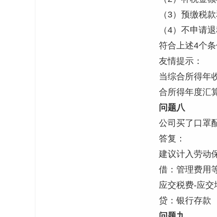
（3）预缴税
（4）不申请退
符合上述4个
友情提示：
当综合所得年
合所得年度汇
问题八
公司买了口罩
答复：
建议计入劳动
借：管理费用等
应交税费-应交
贷：银行存款
问题九