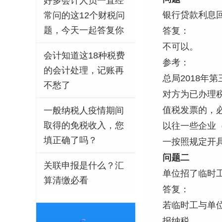
好多会计人员一直经
银行贷款利息
常问的这12个财税问
题，今天一起答复你
答复：
不可以。
会计知道这18种税费
参考：
的会计处理，记账再
总局2018年
不愁了
对方为已办理
值税发票的，
一般纳税人疫情期间
取得的免税收入，您
以往一些企业（
填正确了吗？
一按照规定开
问题二
关联申报是什么？汇
单位招了临时
算清缴必看
答复：
若临时工与单
报纳税。