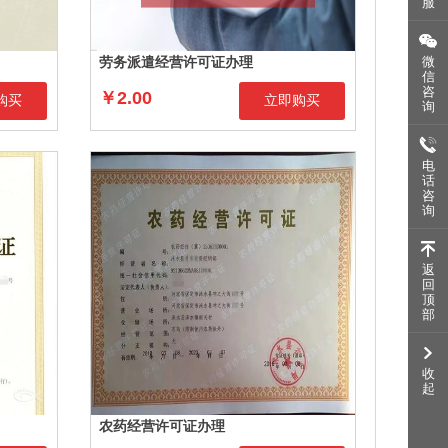
服
微
劳务派遣经营许可证办理
信
咨
￥2.00
购买
立即购买
询
电
话
咨
询
返
回
顶
部
农药经营许可证办理