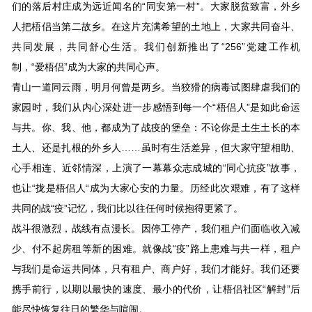
们的落后村庄成为远近闻名的“同安第一村”。大家脱贫致富，外乡
人把梧侣当第二故乡。在这片充满希望的土地上，大家共同奋斗、
共同发展，共同舒心生活。我们创新推出了“256”党建工作机
制，“爱梧侣”成为大家的共同心声。
青山一道同云雨，明月何曾是两乡。当狡猾的病毒试图肆虐我们的
家园时，我们从内心深处进一步感悟到每一个“梧侣人”是如此命运
与共。你、我、他，都成为了战疫的堡垒：不论你是土生土长的本
土人、还是扎根的外乡人……虽时有生活差异，但大家守望相助、
心手相连、近邻情深，上演了一幕幕众志成城的“同心抗疫”故事，
也让“拢是梧侣人“成为大家心安的力量。历经此次艰难，有了这样
共同的战“疫”记忆，我们比以往任何时候抱得更紧了。
战斗很激烈，战线有点漫长。因停工停产，我们租户们面临收入减
少、付不起房租等新的困难。就像战“疫”路上患难与共一样，租户
与我们是命运共同体，只有租户、商户好，我们才能好。我们还要
携手前行，以期以最快的速度、最小的代价，让梧侣社区“解封”后
能尽快恢复往日的繁华与喧闹。