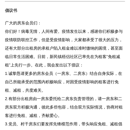
倡议书
广大的房东会员们：
你们好！病毒无情，人间有爱。疫情发生以来，感谢你们积极参与
疫情联防联控工作，但是受疫情影响，大家都承受了很大的压力，
还有大部分出租房的承租户陷入租金难以准时缴纳的困境，甚至面
临日常生活困难。日前，新民镇梧侣社区已率先在为租客“免租减
租”上先行一步。在此，我会发出以下倡议：
1.诚挚恳请更多的房东会员（一房东、二房东）结合自身实际，在
自己所能承受的范围内积极响应，对因受疫情影响的租客进行免
租、减租，共度难关。
2.有部分出租房由一房东委托给二房东负责管理的，请一房东和二
房东双方积极沟通，彼此多些包容，结合双方实际情况，协商对租
客进行免租、减租，齐献爱心。
3.党员、村干房东们要发挥先锋模范作用，带头响应免租、减租倡